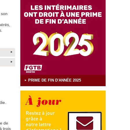
r son
nérés,
s.
PRIME DE FIN D'ANNÉE 2025
die.
se de
 trois