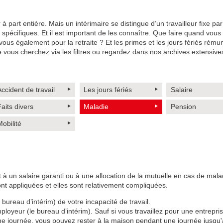
r à part entière. Mais un intérimaire se distingue d’un travailleur fixe pa
s spécifiques. Et il est important de les connaître. Que faire quand vous
ous également pour la retraite ? Et les primes et les jours fériés rému
e vous cherchez via les filtres ou regardez dans nos archives extensive
ccident de travail
Les jours fériés
Salaire
aits divers
Maladie
Pension
obilité
it à un salaire garanti ou à une allocation de la mutuelle en cas de mala
ont appliquées et elles sont relativement compliquées.
ureau d’intérim) de votre incapacité de travail.
loyeur (le bureau d’intérim). Sauf si vous travaillez pour une entrepri
ne journée, vous pouvez rester à la maison pendant une journée jusqu'à