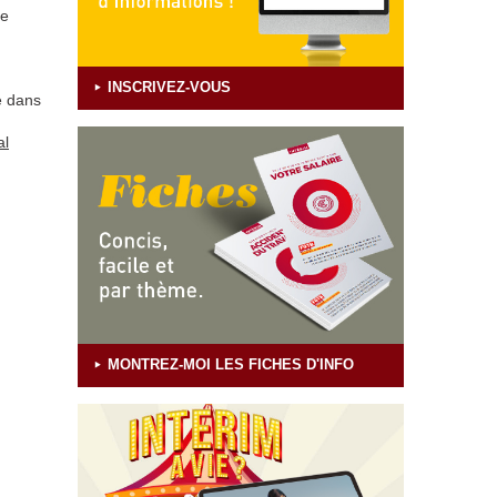
ne
INSCRIVEZ-VOUS
e dans
al
MONTREZ-MOI LES FICHES D'INFO