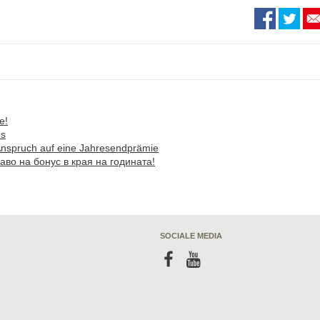
e!
us
Anspruch auf eine Jahresendprämie
аво на бонус в края на годината!
SOCIALE MEDIA
f
y