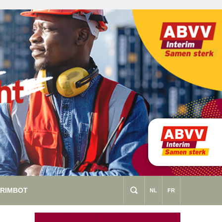
ERIMBOT
s
NL
FR