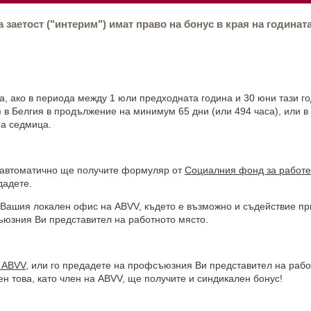
заетост ("интерим") имат право на бонус в края на годината
та, ако в периода между 1 юли предходната година и 30 юни тази г
") в Белгия в продължение на минимум 65 дни (или 494 часа), или в
а седмица.
ри автоматично ще получите формуляр от
Социалния фонд за работ
дадете.
 Вашия локален офис на ABVV, където е възможно и съдействие пр
ъюзния Ви представител на работното място.
 ABVV
, или го предадете на профсъюзния Ви представител на рабо
ен това, като член на ABVV, ще получите и синдикален бонус!