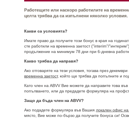
Работещите или наскоро работилите на временна 
целта трябва да са изпълнени няколко условия.
Какви са условията?
Имате право да получите този бонус в края на година
сте работили на временна заетост ("interim"/"интерим
продължение на минимум 78 дни при 6-дневна работн
Какво трябва да направя?
Ако отговаряте на тези условия, тогава през декемв
временна заетост
, който ще трябва да попълните и по
Като член на ABVV Вие можете да направите това във
попълването, или да предадете формуляра на профс
Защо да бъда член на
ABVV?
Ако подадете формуляра във Вашия
локален офис на
място, Вие може по-бързо да получите бонуса си! Осв