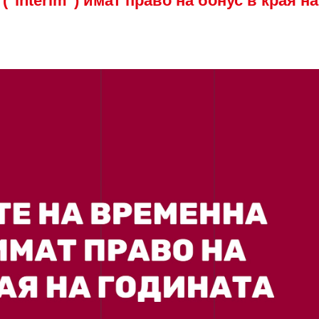
"interim") имат право на бонус в края на