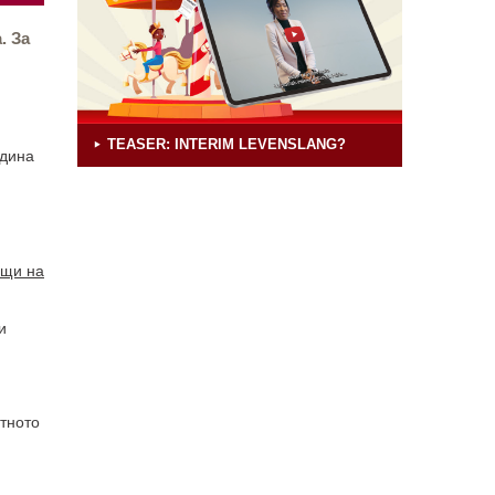
. За
TEASER: INTERIM LEVENSLANG?
одина
ещи на
и
тното