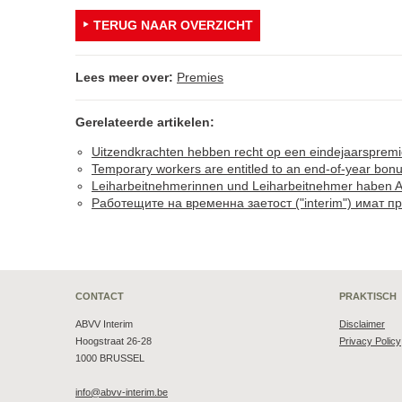
TERUG NAAR OVERZICHT
Lees meer over:
Premies
Gerelateerde artikelen:
Uitzendkrachten hebben recht op een eindejaarspremi
Temporary workers are entitled to an end-of-year bon
Leiharbeitnehmerinnen und Leiharbeitnehmer haben 
Работещите на временна заетост ("interim") имат пр
CONTACT
PRAKTISCH
ABVV Interim
Disclaimer
Hoogstraat 26-28
Privacy Policy
1000 BRUSSEL
info@abvv-interim.be