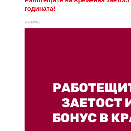
Работещите на временна заетост (
годината!
20/11/2025