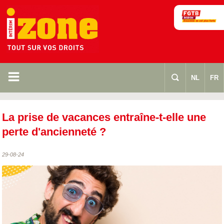
m
s
NL
FR
La prise de vacances entraîne-t-elle une
perte d'ancienneté ?
29-08-24