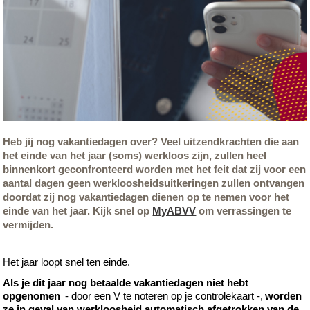
Heb jij nog vakantiedagen over? Veel uitzendkrachten die aan
het einde van het jaar (soms) werkloos zijn, zullen heel
binnenkort geconfronteerd worden met het feit dat zij voor een
aantal dagen geen werkloosheidsuitkeringen zullen ontvangen
doordat zij nog vakantiedagen dienen op te nemen voor het
einde van het jaar. Kijk snel op
MyABVV
om verrassingen te
vermijden.
Het
jaar loopt snel ten einde.
Als je
dit jaar
nog
betaalde vakantiedagen
niet
hebt
opgenomen
-
door een V te noteren op je controlekaart
-
,
worden
ze
in geval van werkloosheid
automatisch afgetrokken van de