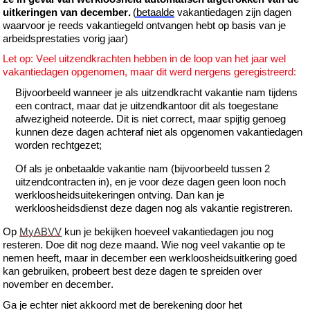
uitkeringen van december.
(
betaalde
vakantiedagen zijn dagen
waarvoor je
reeds
vakantiegeld ontvangen hebt op basis van je
arbeidsprestaties vorig jaar)
Let op:
Veel uitzendkrachten hebben in de loop van het jaar wel
vakantiedagen opgenomen
,
maar dit werd nergens geregistreerd:
Bijvoorbeeld wanneer je als
uitzendkracht vakantie
nam tijdens
een
c
ontract
, maar
dat je ui
tzendkantoor dit als toegestane
afwezigheid noteerde.
Dit is niet correct
,
maar spijtig genoeg
kunnen deze dagen
achteraf
niet als opgenomen vakantiedagen
worden rechtgezet
;
Of
als je
onbetaalde
vakantie nam (bijvoorbeeld tussen 2
uitzendcontracten in)
,
en je voor deze dagen geen loon noch
werkloosheidsuitekeringen ontving
. Dan
kan je
werkloosheidsdienst
deze dagen nog als vakantie
registreren
.
Op
MyABVV
kun je bekijken hoeveel
vakantiedagen
jou nog
resteren.
Doe dit nog deze maand.
Wie nog veel vakantie op te
nemen heeft, maar in december een
werkloosheids
uitkering
goed
kan gebruiken
, p
robeer
t best
deze dagen te spreiden over
november en december.
Ga je
echter
niet akkoord met
de
berekening
door het