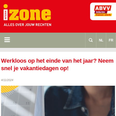
m
s
NL
FR
Werkloos op het einde van het jaar? Neem
snel je vakantiedagen op!
4/11/2024