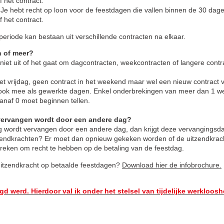
 het contract.
Je hebt recht op loon voor de feestdagen die vallen binnen de 30 dag
 het contract.
speriode kan bestaan uit verschillende contracten na elkaar.
n of meer?
niet uit of het gaat om dagcontracten, weekcontracten of langere contr
t vrijdag, geen contract in het weekend maar wel een nieuw contract 
ook mee als gewerkte dagen. Enkel onderbrekingen van meer dan 1 w
anaf 0 moet beginnen tellen.
 vervangen wordt door een andere dag?
ag wordt vervangen door een andere dag, dan krijgt deze vervangingsd
itzendkrachten? Er moet dan opnieuw gekeken worden of de uitzendkrac
eken om recht te hebben op de betaling van de feestdag.
uitzendkracht op betaalde feestdagen?
Download hier de infobrochure.
d werd. Hierdoor val ik onder het stelsel van tijdelijke werkloosh