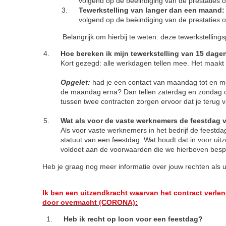
volgend op de beëindiging van de prestaties of
Tewerkstelling van langer dan een maand:
volgend op de beëindiging van de prestaties of
Belangrijk om hierbij te weten: deze tewerkstelling
Hoe bereken ik mijn tewerkstelling van 15 dage
Kort gezegd: alle werkdagen tellen mee. Het maakt 
Opgelet:
had je een contact van maandag tot en me
de maandag erna? Dan tellen zaterdag en zondag 
tussen twee contracten zorgen ervoor dat je terug v
Wat als voor de vaste werknemers de feestdag
Als voor vaste werknemers in het bedrijf de feestd
statuut van een feestdag. Wat houdt dat in voor u
voldoet aan de voorwaarden die we hierboven bespr
Heb je graag nog meer informatie over jouw rechten als 
Ik ben een uitzendkracht waarvan het contract verleng
door overmacht (CORONA):
Heb ik recht op loon voor een feestdag?