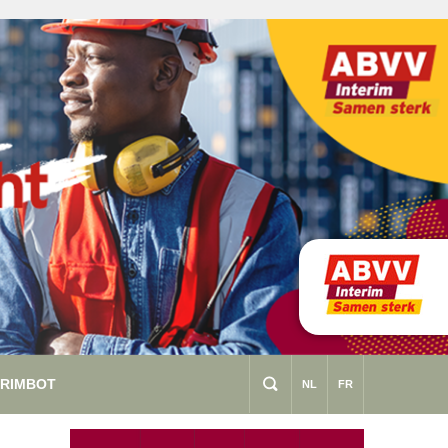
ERIMBOT
s
NL
FR