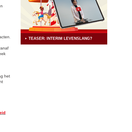
en
acten.
TEASER: INTERIM LEVENSLANG?
vanaf
eek
ag het
ht
eid