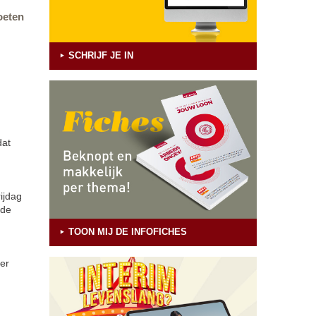
oeten
SCHRIJF JE IN
dat
ijdag
 de
TOON MIJ DE INFOFICHES
 er