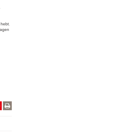
.
 hebt.
dagen