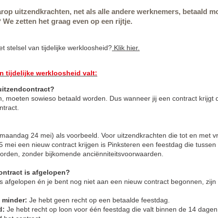
arop uitzendkrachten, net als alle andere werknemers, betaald m
? We zetten het graag even op een rijtje.
 stelsel van tijdelijke werkloosheid?
Klik hier.
n tijdelijke werkloosheid valt:
 uitzendcontract?
en, moeten sowieso betaald worden. Dus wanneer jij een contract krijgt 
ntract.
aandag 24 mei) als voorbeeld. Voor uitzendkrachten die tot en met vr
 mei een nieuw contract krijgen is Pinksteren een feestdag die tussen
worden, zonder bijkomende anciënniteitsvoorwaarden.
ontract is afgelopen?
s afgelopen én je bent nog niet aan een nieuw contract begonnen, zijn
f minder:
Je hebt geen recht op een betaalde feestdag.
d:
Je hebt recht op loon voor één feestdag die valt binnen de 14 dagen