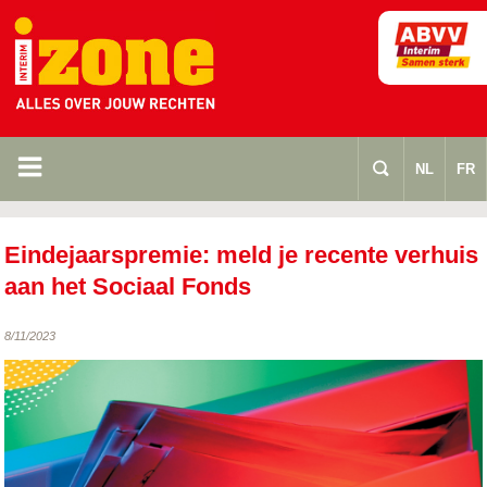
m
s
NL
FR
Eindejaarspremie: meld je recente verhuis
aan het Sociaal Fonds
8/11/2023