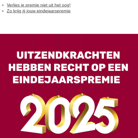
Verlies je premie niet uit het oog!
Zo krijg jij jouw eindejaarspremie