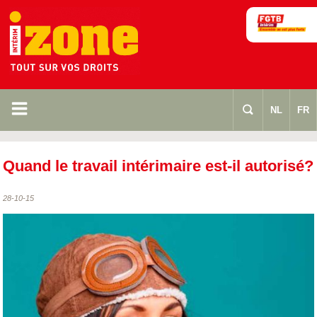
m
s
NL
FR
Quand le travail intérimaire est-il autorisé?
28-10-15