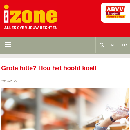
m
s
NL
FR
Grote hitte? Hou het hoofd koel!
16/06/2025