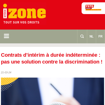
m
s
NL
FR
Contrats d’intérim à durée indéterminée :
pas une solution contre la discrimination !
21-03-24